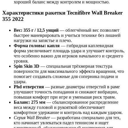
хороший баланс между контролем и мощностью.
Характеристики ракетки Tecnifibre Wall Breaker
355 2022
Вес: 355 г / 12,5 унций
— облегчённый вес позволяет
быстрее маневрировать и учиться технике без лишней
нагрузки на запястье и плечо.
Форма головы: капля
— гибридная каплевидная
форма увеличивает площадь удара и улучшает контроль,
что особенно важно для игроков начального и среднего
уровня.
Spin Skin 3D
— специальная трёхмерная текстура
поверхности для максимального эффекта вращения, что
помогает создавать сложные для соперника подачи и
удары.
Phd отверстия
— разные диаметры отверстий в раме
улучшают точность попадания и снижают вибрации,
повышая комфорт при игре и уменьшая риск травм.
Баланс: 275 мм
— сбалансированное распределение
веса между головой и рукояткой обеспечивает
комфортное удержание и контроль над каждым ударом.
Серия Wall Breaker
— разработана специально для тех,
кто начинает увлекаться падел теннисом и ищет
качественный, сбалансированный инструмент для