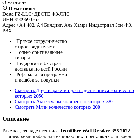
О магазине
О магазине:
Deste FZ-LLC/ ДЕСТЕ ФЗ-ЛЛС
ИНН 9909699262
Адрес / А4-402, А4 Билдинг, Аль-Хамра Индастриал Зон-ФЗ,
РЭХ
Прямое сотрудничество
с производителями
Только оригинальные
товары
Недорогая и быстрая
доставка по всей России
Реферальная программа
и кешбэк за покупки
Смотреть
Другие ракетки для падел тенниса
количество
которых
2050
Смотреть
Аксессуары
количество которых
882
Смотреть
Мячи
количество которых
208
Описание
Ракетка для падел тенниса
Tecnifibre Wall Breaker 355 2022
— идеальный выбор для начинающих и регулярных игроков,