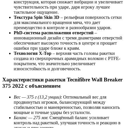
конструкция, которая снижает вибрации и увеличивает
чувствительность при ударе, даря игроку лучшее
тактильное ощущение.
Текстура Spin Skin 3D
– рельефная поверхность сетки
для максимального вращения мяча, что дает
преимущество в контроле и разнообразии ударов.
PhD-система расположения отверстий
–
инновационный дизайн с тремя диаметрами отверстий
обеспечивает высокую точность в центре и прощает
ошибки при ударе ближе к краям.
Технология X-Top
– верхняя часть головы ракетки
создана из сверхпрочных арамидных волокон с PTFE-
покрытием, что значительно увеличивает
износостойкость и долговечность.
Характеристики ракетки Tecnifibre Wall Breaker
375 2022 с объяснением
Вес — 375 г (13,2 унции)
: Оптимальный вес для
продвинутых игроков, балансирующий между
стабильностью и маневренностью, позволяя наносить
мощные и точные удары без усталости.
Баланс — 275 мм
: Смещённый баланс усиливает
контроль над ракеткой, улучшая точность и реакцию в
атаках и при защите.