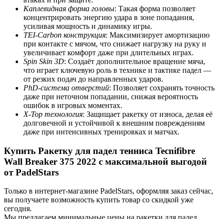
Каплевидная форма головы
: Такая форма позволяет
концентрировать энергию удара в зоне попадания,
усиливая мощность и динамику игры.
TEI-Carbon конструкция
: Максимизирует амортизацию
при контакте с мячом, что снижает нагрузку на руку и
увеличивает комфорт даже при длительных играх.
Spin Skin 3D
: Создаёт дополнительное вращение мяча,
что играет ключевую роль в технике и тактике падел —
от резких подач до направленных ударов.
PhD-система отверстий
: Позволяет сохранять точность
даже при неточном попадании, снижая вероятность
ошибок в игровых моментах.
X-Top технология
: Защищает ракетку от износа, делая её
долговечной и устойчивой к внешним повреждениям
даже при интенсивных тренировках и матчах.
Купить Ракетку для падел тенниса Tecnifibre
Wall Breaker 375 2022 с максимальной выгодой
от PadelStars
Только в интернет-магазине PadelStars, оформляя заказ сейчас,
вы получаете возможность купить товар со скидкой уже
сегодня.
Мы предлагаем минимальные цены на ракетки для падел