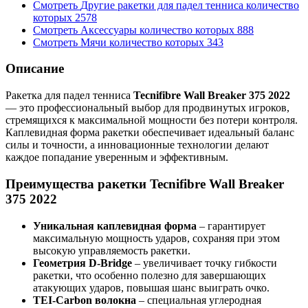
Смотреть
Другие ракетки для падел тенниса
количество
которых
2578
Смотреть
Аксессуары
количество которых
888
Смотреть
Мячи
количество которых
343
Описание
Ракетка для падел тенниса
Tecnifibre Wall Breaker 375 2022
— это профессиональный выбор для продвинутых игроков,
стремящихся к максимальной мощности без потери контроля.
Каплевидная форма ракетки обеспечивает идеальный баланс
силы и точности, а инновационные технологии делают
каждое попадание уверенным и эффективным.
Преимущества ракетки Tecnifibre Wall Breaker
375 2022
Уникальная каплевидная форма
– гарантирует
максимальную мощность ударов, сохраняя при этом
высокую управляемость ракетки.
Геометрия D-Bridge
– увеличивает точку гибкости
ракетки, что особенно полезно для завершающих
атакующих ударов, повышая шанс выиграть очко.
TEI-Carbon волокна
– специальная углеродная