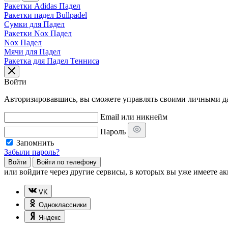
Ракетки Adidas Падел
Ракетки падел Bullpadel
Сумки для Падел
Ракетки Nox Падел
Nox Падел
Мячи для Падел
Ракетка для Падел Тенниса
Войти
Авторизировавшись, вы сможете управлять своими личными дан
Email или никнейм
Пароль
Запомнить
Забыли пароль?
Войти
Войти по телефону
или
войдите через другие сервисы, в которых вы уже имеете ак
VK
Одноклассники
Яндекс