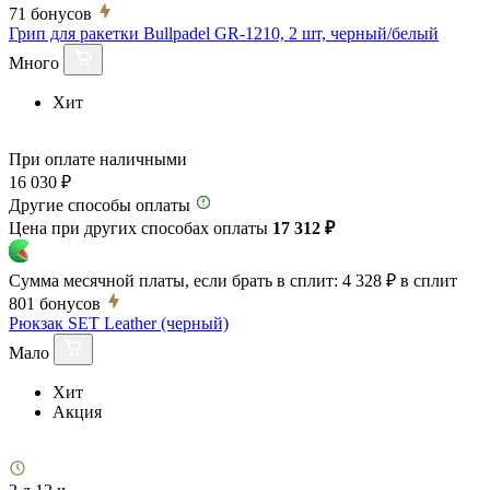
71
бонусов
Грип для ракетки Bullpadel GR-1210, 2 шт, черный/белый
Много
Хит
При оплате наличными
16 030 ₽
Другие способы оплаты
Цена при других способах оплаты
17 312 ₽
Сумма месячной платы, если брать в сплит:
4 328 ₽
в сплит
801
бонусов
Рюкзак SET Leather (черный)
Мало
Хит
Акция