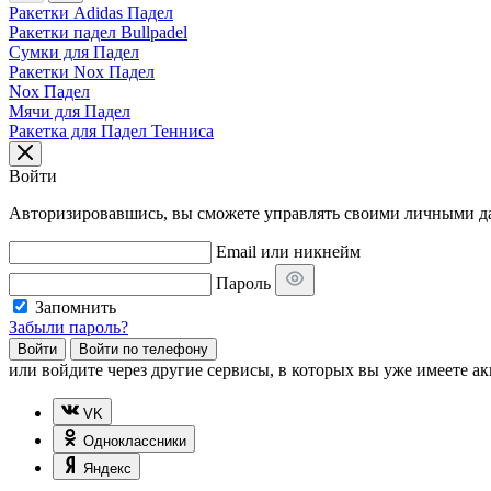
Ракетки Adidas Падел
Ракетки падел Bullpadel
Сумки для Падел
Ракетки Nox Падел
Nox Падел
Мячи для Падел
Ракетка для Падел Тенниса
Войти
Авторизировавшись, вы сможете управлять своими личными дан
Email или никнейм
Пароль
Запомнить
Забыли пароль?
Войти
Войти по телефону
или
войдите через другие сервисы, в которых вы уже имеете ак
VK
Одноклассники
Яндекс