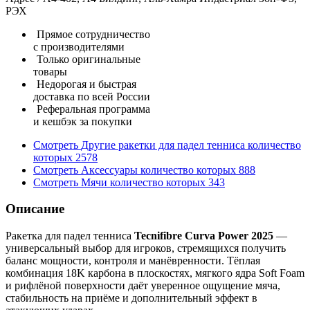
РЭХ
Прямое сотрудничество
с производителями
Только оригинальные
товары
Недорогая и быстрая
доставка по всей России
Реферальная программа
и кешбэк за покупки
Смотреть
Другие ракетки для падел тенниса
количество
которых
2578
Смотреть
Аксессуары
количество которых
888
Смотреть
Мячи
количество которых
343
Описание
Ракетка для падел тенниса
Tecnifibre Curva Power 2025
—
универсальный выбор для игроков, стремящихся получить
баланс мощности, контроля и манёвренности. Тёплая
комбинация 18K карбона в плоскостях, мягкого ядра Soft Foam
и рифлёной поверхности даёт уверенное ощущение мяча,
стабильность на приёме и дополнительный эффект в