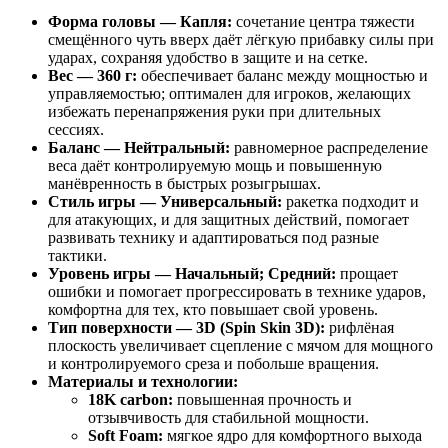
Форма головы — Капля:
сочетание центра тяжести
смещённого чуть вверх даёт лёгкую прибавку силы при
ударах, сохраняя удобство в защите и на сетке.
Вес — 360 г:
обеспечивает баланс между мощностью и
управляемостью; оптимален для игроков, желающих
избежать перенапряжения руки при длительных
сессиях.
Баланс — Нейтральный:
равномерное распределение
веса даёт контролируемую мощь и повышенную
манёвренность в быстрых розыгрышах.
Стиль игры — Универсальный:
ракетка подходит и
для атакующих, и для защитных действий, помогает
развивать технику и адаптироваться под разные
тактики.
Уровень игры — Начальный; Средний:
прощает
ошибки и помогает прогрессировать в технике ударов,
комфортна для тех, кто повышает свой уровень.
Тип поверхности — 3D (Spin Skin 3D):
рифлёная
плоскость увеличивает сцепление с мячом для мощного
и контролируемого среза и побольше вращения.
Материалы и технологии:
18K carbon:
повышенная прочность и
отзывчивость для стабильной мощности.
Soft Foam:
мягкое ядро для комфортного выхода