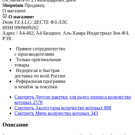
Shopotam
Продавец
О магазине
О магазине:
Deste FZ-LLC/ ДЕСТЕ ФЗ-ЛЛС
ИНН 9909699262
Адрес / А4-402, А4 Билдинг, Аль-Хамра Индастриал Зон-ФЗ,
РЭХ
Прямое сотрудничество
с производителями
Только оригинальные
товары
Недорогая и быстрая
доставка по всей России
Реферальная программа
и кешбэк за покупки
Смотреть
Другие ракетки для падел тенниса
количество
которых
2578
Смотреть
Аксессуары
количество которых
888
Смотреть
Мячи
количество которых
343
Описание