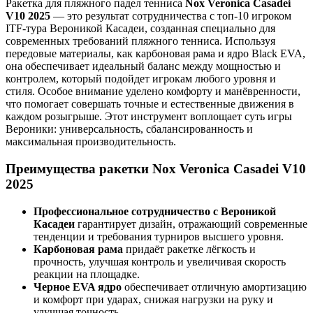
Ракетка для пляжного падел тенниса
Nox Veronica Casadei
V10 2025
— это результат сотрудничества с топ-10 игроком
ITF-тура Вероникой Касадеи, созданная специально для
современных требований пляжного тенниса. Используя
передовые материалы, как карбоновая рама и ядро Black EVA,
она обеспечивает идеальный баланс между мощностью и
контролем, который подойдет игрокам любого уровня и
стиля. Особое внимание уделено комфорту и манёвренности,
что помогает совершать точные и естественные движения в
каждом розыгрыше. Этот инструмент воплощает суть игры
Вероники: универсальность, сбалансированность и
максимальная производительность.
Преимущества ракетки Nox Veronica Casadei V10
2025
Профессиональное сотрудничество с Вероникой
Касадеи
гарантирует дизайн, отражающий современные
тенденции и требования турниров высшего уровня.
Карбоновая рама
придаёт ракетке лёгкость и
прочность, улучшая контроль и увеличивая скорость
реакции на площадке.
Черное EVA ядро
обеспечивает отличную амортизацию
и комфорт при ударах, снижая нагрузки на руку и
улучшая точность.