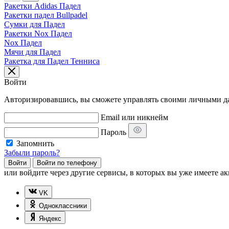
Ракетки Adidas Падел
Ракетки падел Bullpadel
Сумки для Падел
Ракетки Nox Падел
Nox Падел
Мячи для Падел
Ракетка для Падел Тенниса
Войти
Авторизировавшись, вы сможете управлять своими личными дан
Email или никнейм
Пароль
Запомнить
Забыли пароль?
Войти
Войти по телефону
или
войдите через другие сервисы, в которых вы уже имеете ак
VK
Одноклассники
Яндекс