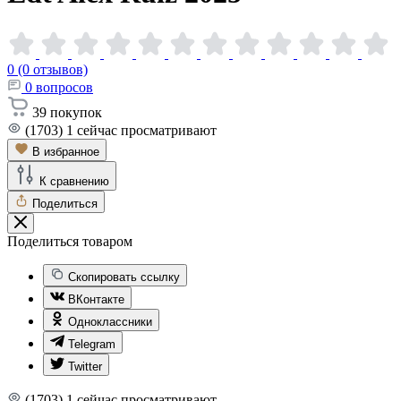
0 (0 отзывов)
0
вопросов
39
покупок
(1703)
1
сейчас просматривают
В избранное
К сравнению
Поделиться
Поделиться товаром
Скопировать ссылку
ВКонтакте
Одноклассники
Telegram
Twitter
(1703)
1
сейчас просматривают