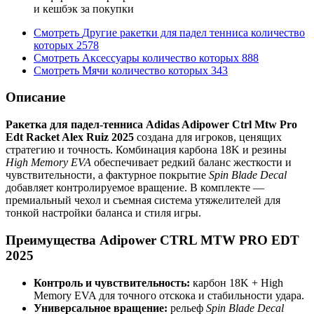
и кешбэк за покупки
Смотреть
Другие ракетки для падел тенниса
количество
которых
2578
Смотреть
Аксессуары
количество которых
888
Смотреть
Мячи
количество которых
343
Описание
Ракетка для падел-тенниса Adidas Adipower Ctrl Mtw Pro
Edt Racket Alex Ruiz 2025
создана для игроков, ценящих
стратегию и точность. Комбинация карбона 18K и резины
High Memory EVA
обеспечивает редкий баланс жесткости и
чувствительности, а фактурное покрытие
Spin Blade Decal
добавляет контролируемое вращение. В комплекте —
премиальный чехол и съемная система утяжелителей для
тонкой настройки баланса и стиля игры.
Преимущества Adipower CTRL MTW PRO EDT
2025
Контроль и чувствительность:
карбон 18K + High
Memory EVA для точного отскока и стабильности удара.
Универсальное вращение:
рельеф
Spin Blade Decal