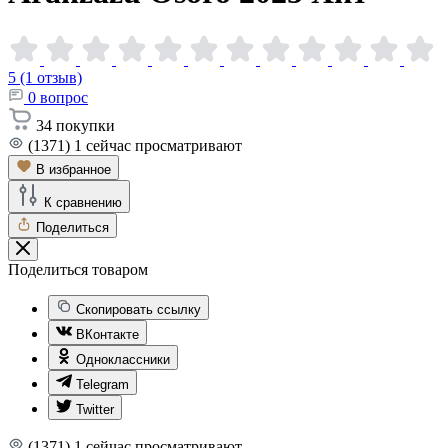
5 (1 отзыв)
0
вопрос
34
покупки
(1371)
1
сейчас просматривают
В избранное
К сравнению
Поделиться
Поделиться товаром
Скопировать ссылку
ВКонтакте
Одноклассники
Telegram
Twitter
(1371)
1
сейчас просматривают