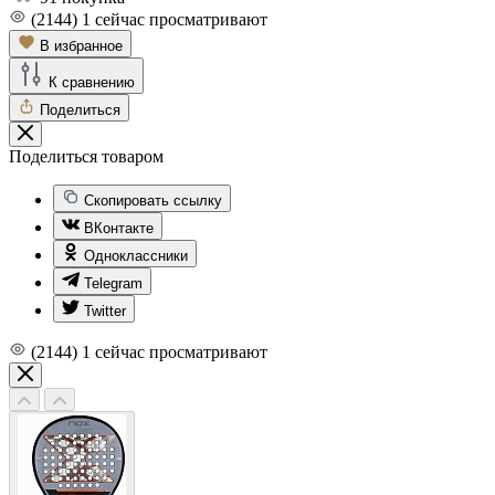
(2144)
1
сейчас просматривают
В избранное
К сравнению
Поделиться
Поделиться товаром
Скопировать ссылку
ВКонтакте
Одноклассники
Telegram
Twitter
(2144)
1
сейчас просматривают