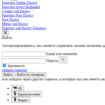
Ракетки Adidas Падел
Ракетки падел Bullpadel
Сумки для Падел
Ракетки Nox Падел
Nox Падел
Мячи для Падел
Ракетка для Падел Тенниса
Войти
Авторизировавшись, вы сможете управлять своими личными дан
Email или никнейм
Пароль
Запомнить
Забыли пароль?
Войти
Войти по телефону
или
войдите через другие сервисы, в которых вы уже имеете ак
VK
Одноклассники
Яндекс