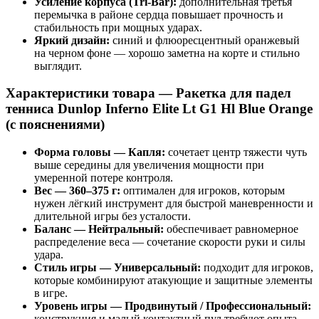
Усиление корпуса (Tri-Bar):
дополнительная третья
перемычка в районе сердца повышает прочность и
стабильность при мощных ударах.
Яркий дизайн:
синий и флюоресцентный оранжевый
на черном фоне — хорошо заметна на корте и стильно
выглядит.
Характеристики товара — Ракетка для падел
тенниса Dunlop Inferno Elite Lt G1 Hl Blue Orange
(с пояснениями)
Форма головы — Капля:
сочетает центр тяжести чуть
выше середины для увеличения мощности при
умеренной потерe контроля.
Вес — 360–375 г:
оптимален для игроков, которым
нужен лёгкий инструмент для быстрой маневренности и
длительной игры без усталости.
Баланс — Нейтральный:
обеспечивает равномерное
распределение веса — сочетание скорости руки и силы
удара.
Стиль игры — Универсальный:
подходит для игроков,
которые комбинируют атакующие и защитные элементы
в игре.
Уровень игры — Продвинутый / Профессиональный:
конструкция и малый контактный пул требуют опыта