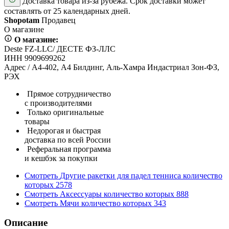
Доставка товара из-за рубежа. Срок доставки может
составлять от 25 календарных дней.
Shopotam
Продавец
О магазине
О магазине:
Deste FZ-LLC/ ДЕСТЕ ФЗ-ЛЛС
ИНН 9909699262
Адрес / А4-402, А4 Билдинг, Аль-Хамра Индастриал Зон-ФЗ,
РЭХ
Прямое сотрудничество
с производителями
Только оригинальные
товары
Недорогая и быстрая
доставка по всей России
Реферальная программа
и кешбэк за покупки
Смотреть
Другие ракетки для падел тенниса
количество
которых
2578
Смотреть
Аксессуары
количество которых
888
Смотреть
Мячи
количество которых
343
Описание