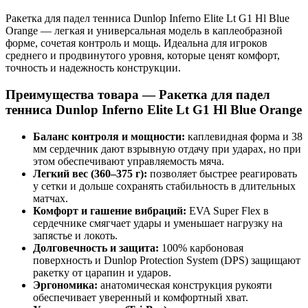
Ракетка для падел тенниса Dunlop Inferno Elite Lt G1 Hl Blue
Orange — легкая и универсальная модель в каплеобразной
форме, сочетая контроль и мощь. Идеальна для игроков
среднего и продвинутого уровня, которые ценят комфорт,
точность и надежность конструкции.
Преимущества товара — Ракетка для падел
тенниса Dunlop Inferno Elite Lt G1 Hl Blue Orange
Баланс контроля и мощности:
каплевидная форма и 38
мм сердечник дают взрывную отдачу при ударах, но при
этом обеспечивают управляемость мяча.
Легкий вес (360–375 г):
позволяет быстрее реагировать
у сетки и дольше сохранять стабильность в длительных
матчах.
Комфорт и гашение вибраций:
EVA Super Flex в
сердечнике смягчает удары и уменьшает нагрузку на
запястье и локоть.
Долговечность и защита:
100% карбоновая
поверхность и Dunlop Protection System (DPS) защищают
ракетку от царапин и ударов.
Эргономика:
анатомическая конструкция рукояти
обеспечивает уверенный и комфортный хват.