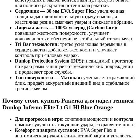
для полного раскрытия потенциала ракетки.
Сердечник — 38 мм EVA Super Flex:
увеличенная
толщина даёт дополнительную отдачу и мощь, а
эластичная резина смягчает удары и снижает вибрации.
Лицевая часть — 100% углерод (Carbon face):
повышает жесткость поверхности, улучшает
долговечность и обеспечивает стабильный отскок мяча.
Tri-Bar технология:
третья усиляющая перемычка в
сердце ракетки добавляет жесткости и улучшает
контроль при силовых ударах.
Dunlop Protection System (DPS):
невидимый протектор
по краю рамы защищает от механических повреждений
и продлевает срок службы.
Тип поверхности — Матовая:
уменьшает отражающий
блик, придаёт аккуратный внешний вид и стабильное
трение с мячом.
Почему стоит купить Ракетка для падел тенниса
Dunlop Inferno Elite Lt G1 Hl Blue Orange
Для прогресса в игре:
сочетание мощности и контроля
поможет улучшать атакующие удары, сохраняя точность.
Комфорт и защита суставов:
EVA Super Flex и
анатомическая рукоять снижают вибрации и усталость.