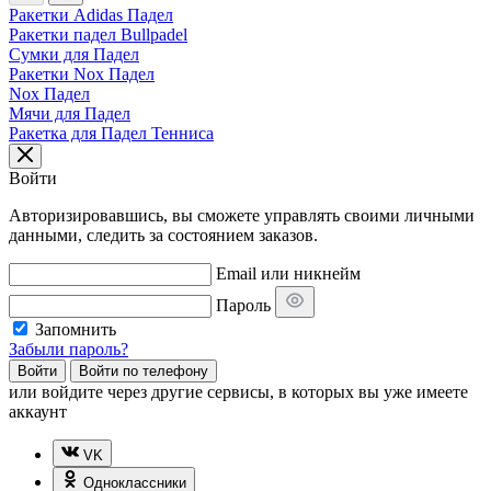
Ракетки Adidas Падел
Ракетки падел Bullpadel
Сумки для Падел
Ракетки Nox Падел
Nox Падел
Мячи для Падел
Ракетка для Падел Тенниса
Войти
Авторизировавшись, вы сможете управлять своими личными
данными, следить за состоянием заказов.
Email или никнейм
Пароль
Запомнить
Забыли пароль?
Войти
Войти по телефону
или
войдите через другие сервисы, в которых вы уже имеете
аккаунт
VK
Одноклассники