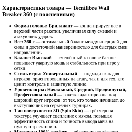
Характеристики товара — Tecnifibre Wall
Breaker 360 (с пояснениями)
Форма головы: Бриллиант
— концентрирует вес в
верхней части ракетки, увеличивая силу смэшей и
атакующих ударов.
Вес: 360 г
— оптимальный баланс между инерцией для
силы и достаточной маневренностью для быстрых смен
направлений.
Баланс: Высокий
— смещённый к голове баланс
повышает ударную мощь и стабильность при игре у
сетки.
Стиль игры: Универсальный
— подходит как для
игроков, ориентированных на атаку, так и для тех, кто
ценит контроль и защитную линию.
Уровень игры: Начальный, Средний, Продвинутый,
Профессиональный
— ракетка адаптирована под
широкий круг игроков: от тех, кто только начинает, до
выступающих на серьёзных турнирах.
Тип поверхности: 3D (Spin Skin)
— трёхмерная
текстура улучшает сцепление с мячом, повышая
эффективность спина и точность вывода мяча на
нужную траекторию.
Материал: 100% графит
— обеспечивает лёгкость,