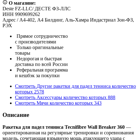
О магазине:
Deste FZ-LLC/ ДЕСТЕ ФЗ-ЛЛС
ИНН 9909699262
Адрес / А4-402, А4 Билдинг, Аль-Хамра Индастриал Зон-ФЗ,
РЭХ
Прямое сотрудничество
с производителями
Только оригинальные
товары
Недорогая и быстрая
доставка по всей России
Реферальная программа
и кешбэк за покупки
Смотреть
Другие ракетки для падел тенниса
количество
которых
2578
Смотреть
Аксессуары
количество которых
888
Смотреть
Мячи
количество которых
343
Описание
Ракетка для падел тенниса Tecnifibre Wall Breaker 360
—
ориентированная на регулярные тренировки и соревнования
модель, сочетающая взрывную мощь атакующего удара с