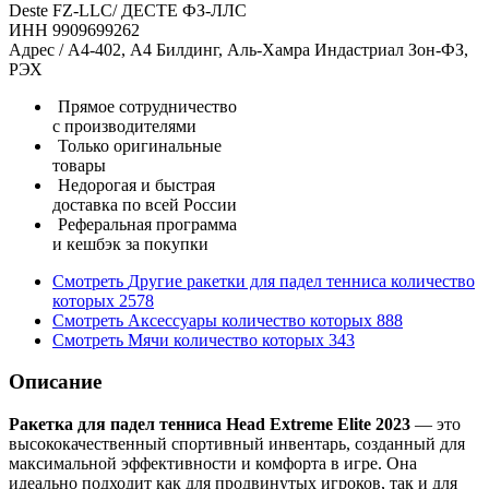
Deste FZ-LLC/ ДЕСТЕ ФЗ-ЛЛС
ИНН 9909699262
Адрес / А4-402, А4 Билдинг, Аль-Хамра Индастриал Зон-ФЗ,
РЭХ
Прямое сотрудничество
с производителями
Только оригинальные
товары
Недорогая и быстрая
доставка по всей России
Реферальная программа
и кешбэк за покупки
Смотреть
Другие ракетки для падел тенниса
количество
которых
2578
Смотреть
Аксессуары
количество которых
888
Смотреть
Мячи
количество которых
343
Описание
Ракетка для падел тенниса Head Extreme Elite 2023
— это
высококачественный спортивный инвентарь, созданный для
максимальной эффективности и комфорта в игре. Она
идеально подходит как для продвинутых игроков, так и для