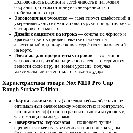
долговечность ракетки и устойчивость к нагрузкам,
сохраняя при этом отличную манёвренность и
стабильность в игре.
Эргономичная рукоятка
— гарантирует комфортный и
уверенный хват, снижая усталость руки при длительных
тренировках и матчах.
Дизайн с акцентом на игрока
— сочетание чёрного и
красного цветов придаёт ракетке стильный и
агрессивный вид, подчеркивая серьёзность намерений
на корте.
Идеальна для продвинутых игроков
— сочетание
технологии и дизайна нацелено на тех, кто стремится
вывести свою игру на новый уровень, получая
максимальный потенциал от каждого удара.
Характеристики товара Nox Ml10 Pro Cup
Rough Surface Edition
Форма головы:
капля (каплевидная) — обеспечивает
оптимальный баланс между мощностью и контролем,
что помогает эффективно работать как с атакующими,
так и с защитными ударами.
Поверхность:
шероховатая — позволяет лучше
сцепляться с мячом, увеличивая спин и делая удары
более точными и непредсказуемыми для соперника.