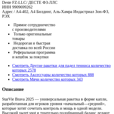
Deste FZ-LLC/ ДЕСТЕ ФЗ-ЛЛС
ИНН 9909699262
Адрес / А4-402, А4 Билдинг, Аль-Хамра Индастриал Зон-ФЗ,
РЭХ
Прямое сотрудничество
с производителями
Только оригинальные
товары
Недорогая и быстрая
доставка по всей России
Реферальная программа
и кешбэк за покупки
Смотреть
Другие ракетки для падел тенниса
количество
которых
2578
Смотреть
Аксессуары
количество которых
888
Смотреть
Мячи
количество которых
343
Описание
StarVie Brava 2025 — универсальная ракетка в форме капли,
разработанная для игроков уровня «начальный—средний»,
которые хотят сочетать контроль и мощь в одной модели.
Высокий sweet spot и тщательно подобранный баланс делают