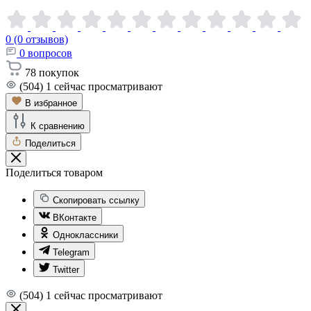
0 (0 отзывов)
0
вопросов
78
покупок
(504)
1
сейчас просматривают
В избранное
К сравнению
Поделиться
Поделиться товаром
Скопировать ссылку
ВКонтакте
Одноклассники
Telegram
Twitter
(504)
1
сейчас просматривают