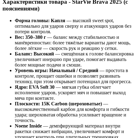
Характеристики товара - StarVie Brava 2025 (с
пояснениями)
Форма головы: Капля
— высокий sweet spot,
оптимально для ударов сверху и атакующих ударов без
потери контроля.
Вес: 350–380 г
— баланс между стабильностью и
манёвренностью: более тяжёлые варианты дают мощь,
более лёгкие — скорость рук и реакцию у сетки.
Баланс: Высокий
— смещённая к голове балансировка
увеличивает инерцию при ударе, помогает выдавать
более мощные подачи и смэши.
Уровень игры: Начальный / Средний
— простота в
контроле, прощает ошибки и позволяет развивать
технику, при этом открывает потенциал для прогресса.
Ядро: EVA Soft 30
— мягкая губка облегчает
исполнение ударов, ускоряет мяч и повышает выход
мяча при контакте.
Плоскости: 15K Carbon (шероховатые)
—
высококачественный карбон для комфорта и гибкости
удара; шероховатая обработка усиливает вращение и
точность.
Noene Inside
— демпфирующий материал внутри
ракетки снижает вибрации, увеличивает комфорт и
улучшает контроль при длительных тренировках.