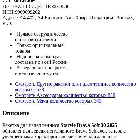
О магазине:
Deste FZ-LLC/ ДЕСТЕ ФЗ-ЛЛС
ИНН 9909699262
Адрес / А4-402, А4 Билдинг, Аль-Хамра Индастриал Зон-ФЗ,
РЭХ
Прямое сотрудничество
с производителями
Только оригинальные
товары
Недорогая и быстрая
доставка по всей России
Реферальная программа
и кешбэк за покупки
Смотреть
Другие ракетки для падел тенниса
количество
которых
2578
Смотреть
Аксессуары
количество которых
888
Смотреть
Мячи
количество которых
343
Описание
Ракетка для падел тенниса
Starvie Brava Soft 30 2025
—
обновленная версия популярного Brava Schläger, теперь с
улучшенными характеристиками для максимального