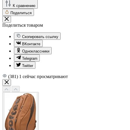
К сравнению
Поделиться
Поделиться товаром
Скопировать ссылку
ВКонтакте
Одноклассники
Telegram
Twitter
(381)
1
сейчас просматривают