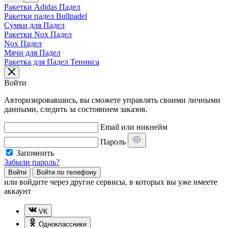
Ракетки Adidas Падел
Ракетки падел Bullpadel
Сумки для Падел
Ракетки Nox Падел
Nox Падел
Мячи для Падел
Ракетка для Падел Тенниса
Войти
Авторизировавшись, вы сможете управлять своими личными
данными, следить за состоянием заказов.
Email или никнейм
Пароль
Запомнить
Забыли пароль?
Войти
Войти по телефону
или
войдите через другие сервисы, в которых вы уже имеете
аккаунт
VK
Одноклассники